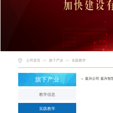
公司首页
>>
旗下产业
>>
实践教学
旗下产业
嘉兴公司·嘉兴智
教学信息
实践教学