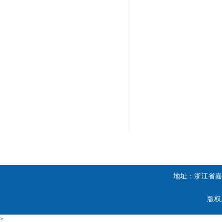
地址：浙江省嘉兴市
版权所
>