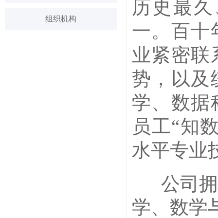
历史最久
组织机构
一。百十
业紧密联
势，以及
学、数据
员工“知
水平专业
公司拥有
学、数学