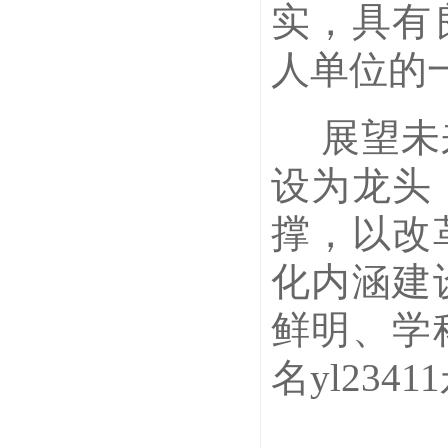
实，具有
人单位的
展望未
设为龙头
撑，以改
化内涵建
鲜明、学
名yl234