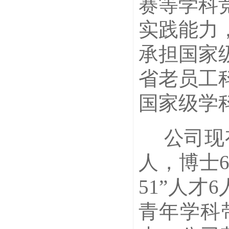
赛等学科
实践能力
承担国家
省老员工
国家级学科
公司现有
人，博士
51”人
青年学科