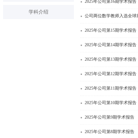
2025年公司第16期学术报告
学科介绍
公司两位数学教师入选全球
2025年公司第15期学术报告
2025年公司第14期学术报告
2025年公司第13期学术报告
2025年公司第12期学术报告
2025年公司第11期学术报告
2025年公司第10期学术报告
2025年公司第9期学术报告
2025年公司第8期学术报告